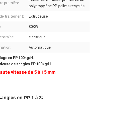
re première:
polypropylène PP, pellets recyclés
de traitement:
Extrudeuse
ir:
80KW
entraîné:
électrique
ation:
Automatique
llage en PP 100kg/H
,
udeuse de sangles PP 100kg/H
haute vitesse de 5 à 15 mm
sangles en PP 1 à 3: