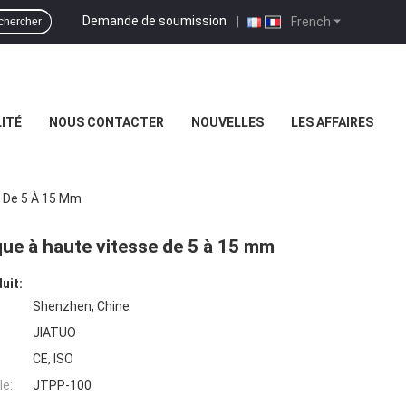
Demande de soumission
|
French
chercher
ITÉ
NOUS CONTACTER
NOUVELLES
LES AFFAIRES
e De 5 À 15 Mm
que à haute vitesse de 5 à 15 mm
uit:
Shenzhen, Chine
JIATUO
CE, ISO
e:
JTPP-100