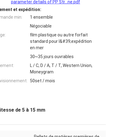
parameter details of PP Str...ne.pdf
ement et expédition:
mande min:
1 ensemble
Négociable
ge:
film plastique ou autre forfait
standard pour l&#39;expédition
en mer
30~35 jours ouvrables
iement:
L / C, D / A, T / T, Western Union,
Moneygram
ovisionnement:
50set / mois
vitesse de 5 à 15 mm
Pellets de matières premières de