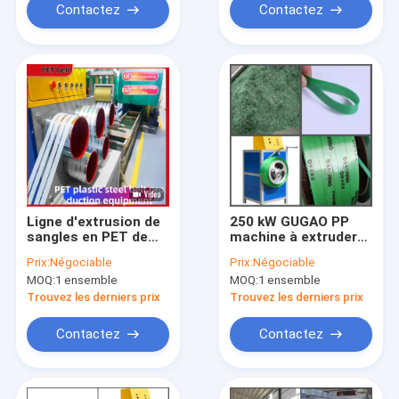
Contactez
Contactez
Ligne d'extrusion de
250 kW GUGAO PP
sangles en PET de
machine à extruder
220 à 250 m/min
les sangles pour
Prix:
Négociable
Prix:
Négociable
animaux de
MOQ:
1 ensemble
MOQ:
1 ensemble
compagnie
Trouvez les derniers prix
Trouvez les derniers prix
Contactez
Contactez