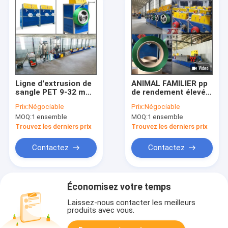
Ligne d'extrusion de
ANIMAL FAMILIER pp
sangle PET 9-32 mm,
de rendement élevé
extrudeuse 200 kg/h
emballant la courroie
Prix:
Négociable
Prix:
Négociable
faisant la largeur de
MOQ:
1 ensemble
MOQ:
1 ensemble
la machine 5-32mm
Trouvez les derniers prix
Trouvez les derniers prix
Contactez
Contactez
Économisez votre temps
Laissez-nous contacter les meilleurs
produits avec vous.