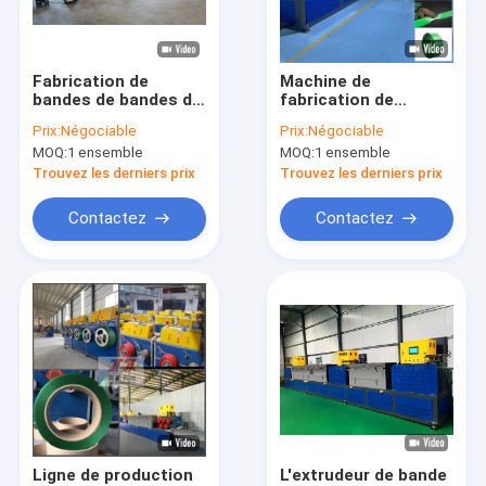
À propos de nous
Visite de l'usine
Fabrication de
Machine de
bandes de bandes de
fabrication de
Contrôle de la qualité
12 mm de largeur
rouleaux à bande de
Prix:
Négociable
Prix:
Négociable
PET à vis unique 3
MOQ:
1 ensemble
MOQ:
1 ensemble
pièces
Nous contacter
Trouvez les derniers prix
Trouvez les derniers prix
Nouvelles
Contactez
Contactez
Les affaires
Machine de fabrication de sangles PP
Machine de fabrication de sangles en PET
Ligne d'extrusion de bandes de sangle PP
Ligne de production
L'extrudeur de bande