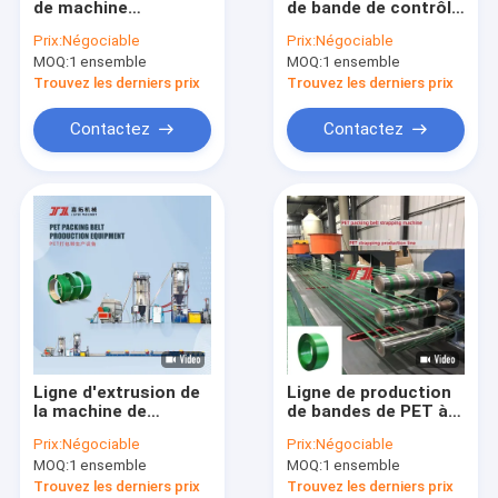
de machine
de bande de contrôle
Ligne d'extrusion de sangle d'animaux
d'extrusion de
PLC de la ligne
Prix:
Négociable
Prix:
Négociable
feuillard PP PET pour
d'extrusion de bande
MOQ:
Cerclage de l'éolienne de bande
1 ensemble
MOQ:
1 ensemble
l'emballage
de PET recyclée de
automatique
200 kW
Trouvez les derniers prix
Trouvez les derniers prix
Machine à emballer automatique
Contactez
Contactez
Courroie d'emballage d'ANIMAL FAMILIER
Ceinture d'emballage PP
ceinture d'emballage faisant la machine
Machine à imprimer des bandes d'emballage
Machine de gaufrage de film plastique
Ligne d'extrusion de
Ligne de production
Machine d'essai de la traction
la machine de
de bandes de PET à
fabrication de
grande vitesse 9-32
Prix:
Négociable
Prix:
Négociable
sangles pour
mm Machine de
Changeur d'écran d'extrusion de plastique
MOQ:
1 ensemble
MOQ:
1 ensemble
animaux de
bandes de PET
compagnie en PP de
Trouvez les derniers prix
Trouvez les derniers prix