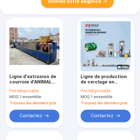
Donnez votre exigence
Ligne d'extrusion de
Ligne de production
courroie d'ANIMAL
de cerclage en
FAMILIER de haute
plastique PET à
Prix:
Négociable
Prix:
Négociable
performance avec la
haute vitesse
MOQ:
1 ensemble
MOQ:
1 ensemble
largeur du contrôle
Équipement de
9-32mm de PLC
cerclage PET
Trouvez les derniers prix
Trouvez les derniers prix
Capacité d'extrusion
100-600KG/H
Contactez
Contactez