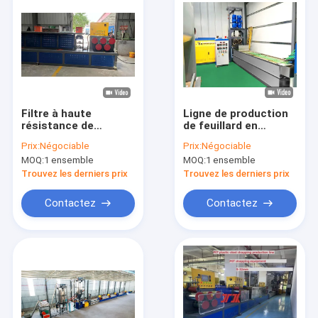
Filtre à haute
Ligne de production
résistance de
de feuillard en
déshumidification de
plastique PET haute
Prix:
Négociable
Prix:
Négociable
machine d'extrusion
vitesse 9-32MM,
MOQ:
1 ensemble
MOQ:
1 ensemble
de courroie d'ANIMAL
équipement de
FAMILIER
fabrication de PET,
Trouvez les derniers prix
Trouvez les derniers prix
cercleuse PET avec
cercleuse
Contactez
Contactez
entièrement
automatique
À la maison
Produits
Le spectacle VR