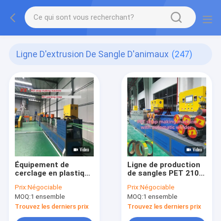
Ligne D'extrusion De Sangle D'animaux
(247)
Équipement de
Ligne de production
cerclage en plastique
de sangles PET 210-
PET
250 KG/H
Prix:
Négociable
Prix:
Négociable
MOQ:
1 ensemble
MOQ:
1 ensemble
Trouvez les derniers prix
Trouvez les derniers prix