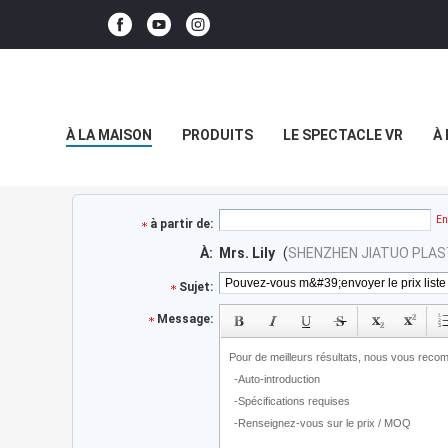
À LA MAISON
PRODUITS
LE SPECTACLE VR
À
En
à partir de:
À:
Mrs. Lily
(
SHENZHEN JIATUO PLAST
Sujet:
Message: