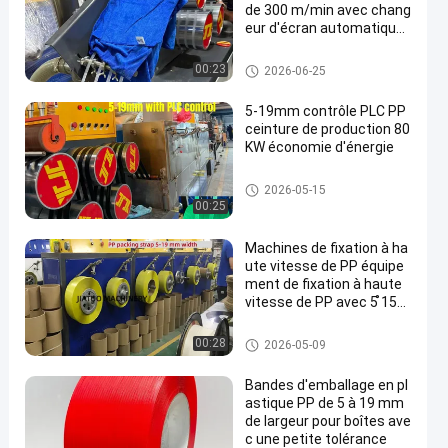
de 300 m/min avec chang
eur d'écran automatique
et grand filtre à double cyl
indre
Machine de fabrication de san
00:23
2026-06-25
gles PP
5-19mm contrôle PLC PP
ceinture de production 80
KW économie d'énergie
Machine de fabrication de san
2026-05-15
gles PP
00:25
Machines de fixation à ha
ute vitesse de PP équipe
ment de fixation à haute
vitesse de PP avec 5 ̊15
mm 100% de matières pr
emières de polypropylène
Machine de fabrication de san
00:28
2026-05-09
de PP
gles PP
Bandes d'emballage en pl
astique PP de 5 à 19 mm
de largeur pour boîtes ave
c une petite tolérance