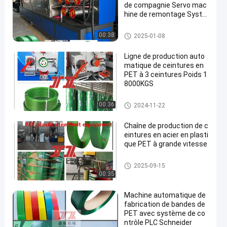
de compagnie Servo mac
hine de remontage Systè
me de commande PLC
Machine de fabrication de san
00:38
2025-01-08
gles en PET
Ligne de production auto
matique de ceintures en
PET à 3 ceintures Poids 1
8000KGS
Machine de fabrication de san
00:36
2024-11-22
gles en PET
Chaîne de production de c
eintures en acier en plasti
que PET à grande vitesse
Machine de fabrication de san
2025-09-15
gles en PET
00:35
Machine automatique de
fabrication de bandes de
PET avec système de co
ntrôle PLC Schneider