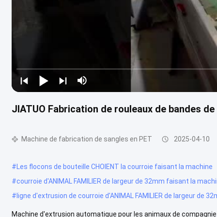
JIATUO Fabrication de rouleaux de bandes d
Machine de fabrication de sangles en PET
2025-04-10
#
Les flocons de bouteille CHOIENT la courroie faisant la machine
#
courroie d'ANIMAL FAMILIER de largeur de 32mm faisant la mach
#
ligne d'extrusion de courroie d'ANIMAL FAMILIER de largeur de 3
Machine d'extrusion automatique pour les animaux de compagnie e