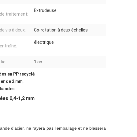
Extrudeuse
de traitement:
de vis à deux:
Co-rotation à deux échelles
électrique
entraîné:
tie:
1 an
des en PP recyclé
,
ier de 2 mm
,
 bandes
lées 0,4-1,2 mm
ande d'acier, ne rayera pas l'emballage et ne blessera