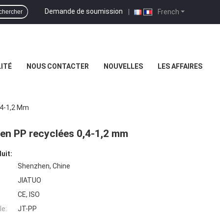
Demande de soumission
|
French
chercher
ITÉ
NOUS CONTACTER
NOUVELLES
LES AFFAIRES
,4-1,2 Mm
 en PP recyclées 0,4-1,2 mm
uit:
Shenzhen, Chine
JIATUO
CE, ISO
e:
JT-PP