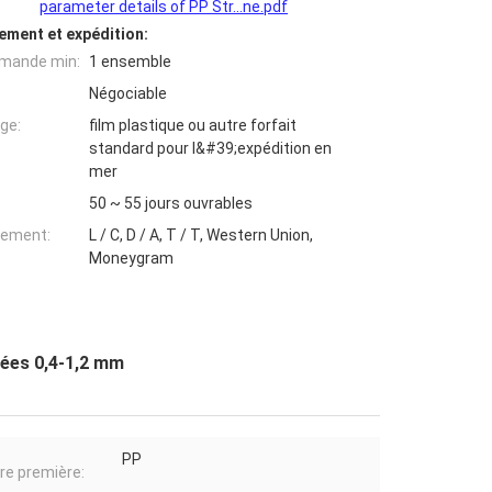
parameter details of PP Str...ne.pdf
ement et expédition:
mande min:
1 ensemble
Négociable
ge:
film plastique ou autre forfait
standard pour l&#39;expédition en
mer
50 ~ 55 jours ouvrables
iement:
L / C, D / A, T / T, Western Union,
Moneygram
lées 0,4-1,2 mm
PP
re première: