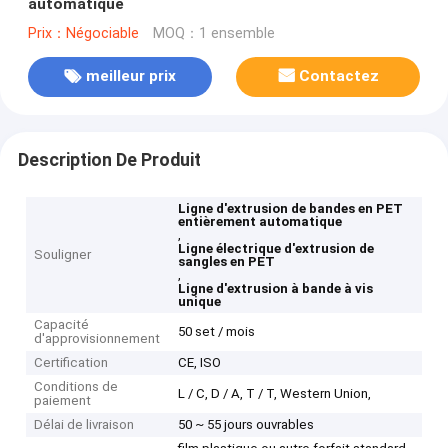
automatique
Prix：Négociable
MOQ：1 ensemble
meilleur prix
Contactez
Description De Produit
Ligne d'extrusion de bandes en PET
entièrement automatique
,
Ligne électrique d'extrusion de
Souligner
sangles en PET
,
Ligne d'extrusion à bande à vis
unique
Capacité
50 set / mois
d'approvisionnement
Certification
CE, ISO
Conditions de
L / C, D / A, T / T, Western Union,
paiement
Délai de livraison
50 ~ 55 jours ouvrables