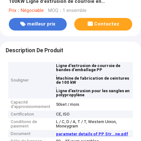
100KW Ligne d'extrusion de courroie en
polypropylène avec enrouleur automatique
Prix：Négociable
MOQ：1 ensemble
meilleur prix
Contactez
Description De Produit
Ligne d'extrusion de courroie de
bandes d'emballage PP
,
Machine de fabrication de ceintures
Souligner
de 100 kW
,
Ligne d'extrusion pour les sangles en
polypropylène
Capacité
50set / mois
d'approvisionnement
Certification
CE, ISO
Conditions de
L / C, D / A, T / T, Western Union,
paiement
Moneygram
Document
parameter details of PP Str...ne.pdf