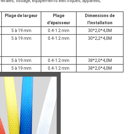
érales, tissage, équipements électriques, appareils,
Plage de largeur
Plage
Dimensions de
d'épaisseur
l'installation
5 à 19 mm
0.4-1.2 mm
30*2,0*4,0M
5 à 19 mm
0.4-1.2 mm
30*2,2*4,0M
5 à 19 mm
0.4-1.2 mm
38*2,0*4,0M
5 à 19 mm
0.4-1.2 mm
38*2,0*4,0M