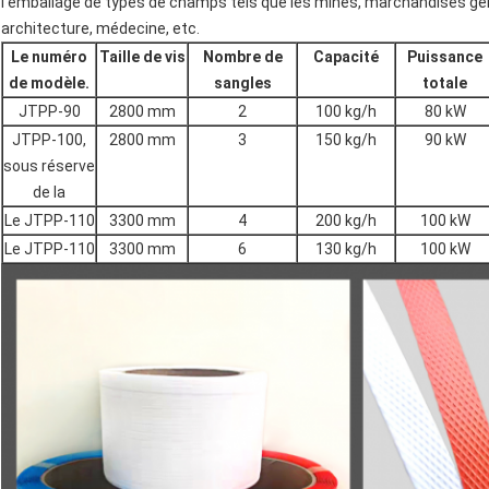
l'emballage de types de champs tels que les mines, marchandises gén
architecture, médecine, etc.
Le numéro
Taille de vis
Nombre de
Capacité
Puissance
de modèle.
sangles
totale
JTPP-90
2800 mm
2
100 kg/h
80 kW
JTPP-100,
2800 mm
3
150 kg/h
90 kW
sous réserve
de la
Le JTPP-110
3300 mm
4
200 kg/h
100 kW
Le JTPP-110
3300 mm
6
130 kg/h
100 kW