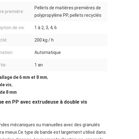
Pellets de matières premières de
re première:
polypropylène PP, pellets recyclés
ption de vis:
1 à 2, 3, 4, 6
ité:
200 kg / h
ation:
Automatique
tie:
1 an
allage de 6 mm et 8 mm
,
le vis
,
 de 8 mm
ue en PP avec extrudeuse à double vis
 bandes mécaniques ou manuelles avec des granulés
ra mieux.Ce type de bande est largement utilisé dans