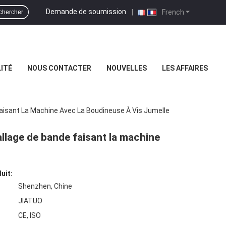
Demande de soumission
|
French
chercher
ITÉ
NOUS CONTACTER
NOUVELLES
LES AFFAIRES
sant La Machine Avec La Boudineuse À Vis Jumelle
lage de bande faisant la machine
uit:
Shenzhen, Chine
JIATUO
CE, ISO