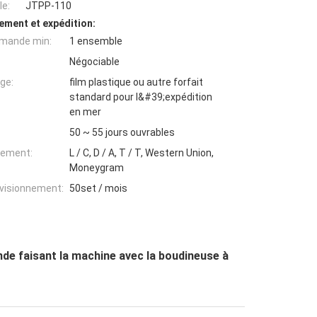
e:
JTPP-110
ement et expédition:
mande min:
1 ensemble
Négociable
ge:
film plastique ou autre forfait
standard pour l&#39;expédition
en mer
50 ~ 55 jours ouvrables
iement:
L / C, D / A, T / T, Western Union,
Moneygram
ovisionnement:
50set / mois
e faisant la machine avec la boudineuse à