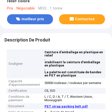
relief coloré
Prix：Négociable
MOQ：1 tonne
meilleur prix
Contactez
Description De Produit
Ceinture d'emballage en plastique en
relief
,
stabilisant la ceinture d'emballage
Souligner
en plastique
,
La palette est constituée de bandes
en PET en plastique
Capacité
50000 rouleaux / rouleaux par semaine
d'approvisionnement
Certification
CE, ISO
Conditions de
L / C, D / A, T / T, Western Union,
paiement
Moneygram
Document
PET strap packing belt.pdf