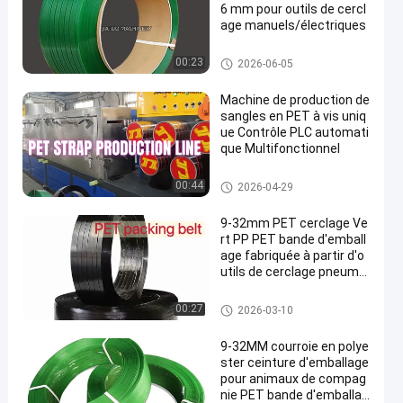
6 mm pour outils de cercl
age manuels/électriques
Courroie d'emballage d'ANIMA
00:23
2026-06-05
L FAMILIER
Machine de production de
sangles en PET à vis uniq
ue Contrôle PLC automati
que Multifonctionnel
Ligne d'extrusion de sangle
00:44
2026-04-29
d'animaux
9-32mm PET cerclage Ve
rt PP PET bande d'emball
age fabriquée à partir d'o
utils de cerclage pneuma
tiques
Courroie d'emballage d'ANIMA
00:27
2026-03-10
L FAMILIER
9-32MM courroie en polye
ster ceinture d'emballage
pour animaux de compag
nie PET bande d'emballag