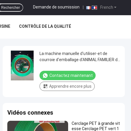
Demande de soumission
|
French
Rechercher
USINE
CONTRÔLE DE LA QUALITÉ
La machine manuelle d'utiliser-et de
courroie d'emballage d'ANIMAL FAMILIER de
couleur verte emploient 9-25mm
Contactez maintenant
Apprendre encore plus
Vidéos connexes
Cerclage PET à grande vit
esse Cerclage PET vert 1