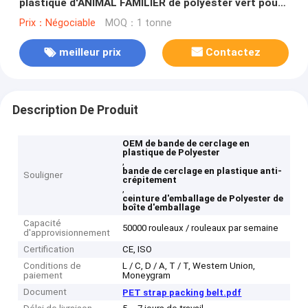
plastique d'ANIMAL FAMILIER de polyester vert pour
la boîte d'emballage manuelle
Prix：Négociable
MOQ：1 tonne
meilleur prix
Contactez
Description De Produit
OEM de bande de cerclage en
plastique de Polyester
,
bande de cerclage en plastique anti-
Souligner
crépitement
,
ceinture d'emballage de Polyester de
boîte d'emballage
Capacité
50000 rouleaux / rouleaux par semaine
d'approvisionnement
Certification
CE, ISO
Conditions de
L / C, D / A, T / T, Western Union,
paiement
Moneygram
Document
PET strap packing belt.pdf