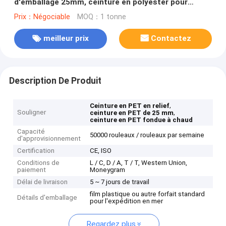
d'emballage 25mm, ceinture en polyester pour
l'emballage industriel
Prix：Négociable
MOQ：1 tonne
meilleur prix
Contactez
Description De Produit
,
Ceinture en PET en relief
Souligner
,
ceinture en PET de 25 mm
ceinture en PET fondue à chaud
Capacité
50000 rouleaux / rouleaux par semaine
d'approvisionnement
Certification
CE, ISO
Conditions de
L / C, D / A, T / T, Western Union,
paiement
Moneygram
Délai de livraison
5 ~ 7 jours de travail
film plastique ou autre forfait standard
Détails d'emballage
pour l'expédition en mer
Regardez plus