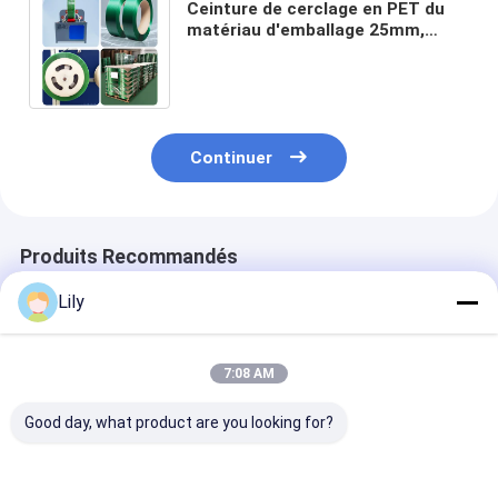
Ceinture de cerclage en PET du
matériau d'emballage 25mm,
ceinture en polyester pour
l'emballage industriel
Continuer
Produits Recommandés
Lily
7:08 AM
Good day, what product are you looking for?
Ceinture en plastique
Cerclage PET à
Personnalisati
et acier PET
grande vitesse Bande
sangles en PE