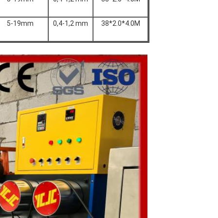
5-19mm
0,4-1,2 mm
38*2.0*4.0M