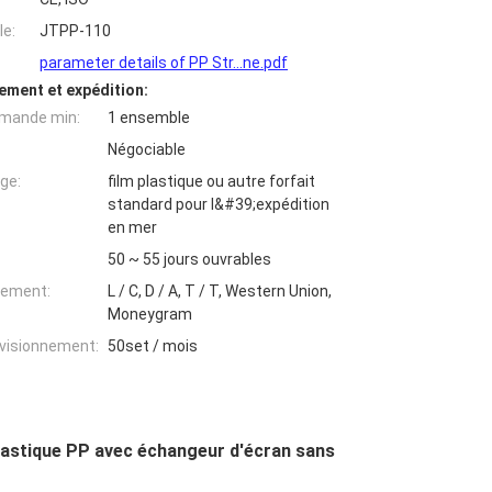
e:
JTPP-110
parameter details of PP Str...ne.pdf
ement et expédition:
mande min:
1 ensemble
Négociable
ge:
film plastique ou autre forfait
standard pour l&#39;expédition
en mer
50 ~ 55 jours ouvrables
iement:
L / C, D / A, T / T, Western Union,
Moneygram
ovisionnement:
50set / mois
lastique PP avec échangeur d'écran sans