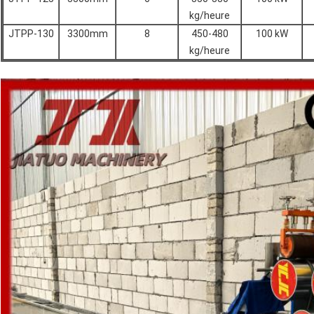
kg/heure
JTPP-130
3300mm
8
450-480
100 kW
kg/heure