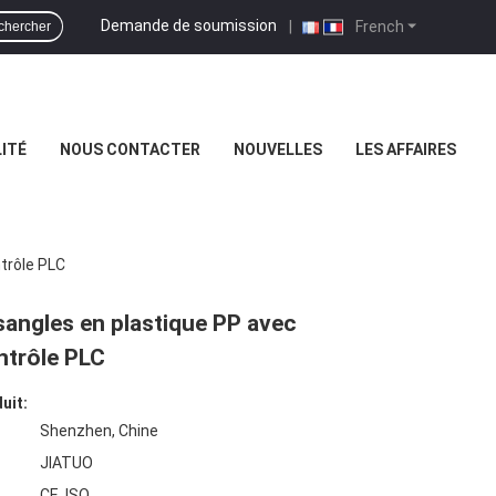
Demande de soumission
|
French
chercher
ITÉ
NOUS CONTACTER
NOUVELLES
LES AFFAIRES
trôle PLC
sangles en plastique PP avec
ntrôle PLC
uit:
Shenzhen, Chine
JIATUO
CE, ISO