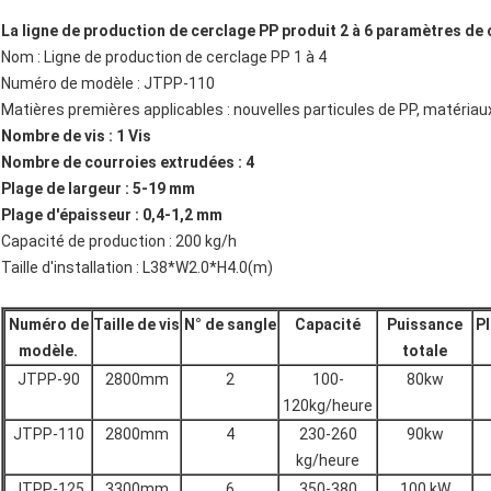
La ligne de production de cerclage PP produit 2 à 6 paramètres de 
Nom : Ligne de production de cerclage PP 1 à 4
Numéro de modèle : JTPP-110
Matières premières applicables : nouvelles particules de PP, matériau
Nombre de vis : 1 Vis
Nombre de courroies extrudées : 4
Plage de largeur : 5-19 mm
Plage d'épaisseur : 0,4-1,2 mm
Capacité de production : 200 kg/h
Taille d'installation : L38*W2.0*H4.0(m)
Numéro de
Taille de vis
N° de sangle
Capacité
Puissance
Pl
modèle.
totale
JTPP-90
2800mm
2
100-
80kw
120kg/heure
JTPP-110
2800mm
4
230-260
90kw
kg/heure
JTPP-125
3300mm
6
350-380
100 kW