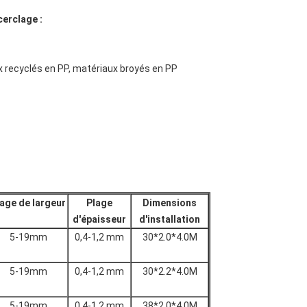
cerclage :
x recyclés en PP, matériaux broyés en PP
age de largeur
Plage
Dimensions
d'épaisseur
d'installation
5-19mm
0,4-1,2 mm
30*2.0*4.0M
5-19mm
0,4-1,2 mm
30*2.2*4.0M
5-19mm
0,4-1,2 mm
38*2.0*4.0M