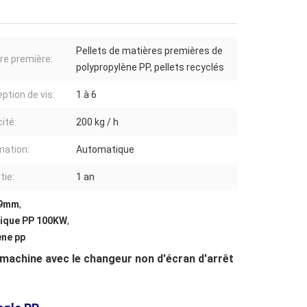
Pellets de matières premières de
re première:
polypropylène PP, pellets recyclés
ption de vis:
1 à 6
ité:
200 kg / h
ation:
Automatique
tie:
1 an
19mm
,
stique PP 100KW
,
ène pp
a machine avec le changeur non d'écran d'arrêt