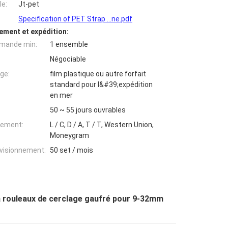
e:
Jt-pet
Specification of PET Strap ...ne.pdf
ement et expédition:
mande min:
1 ensemble
Négociable
ge:
film plastique ou autre forfait
standard pour l&#39;expédition
en mer
50 ~ 55 jours ouvrables
iement:
L / C, D / A, T / T, Western Union,
Moneygram
ovisionnement:
50 set / mois
à rouleaux de cerclage gaufré pour 9-32mm