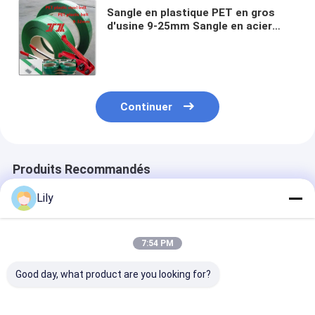
Sangle en plastique PET en gros
d'usine 9-25mm Sangle en acier
plastique PET sangle en fer avec
Applicable à la machine de cerclage
pneumatique
Continuer
Produits Recommandés
Lily
7:54 PM
Good day, what product are you looking for?
Ceinture en plastique
Cerclage PET à
Personnalisati