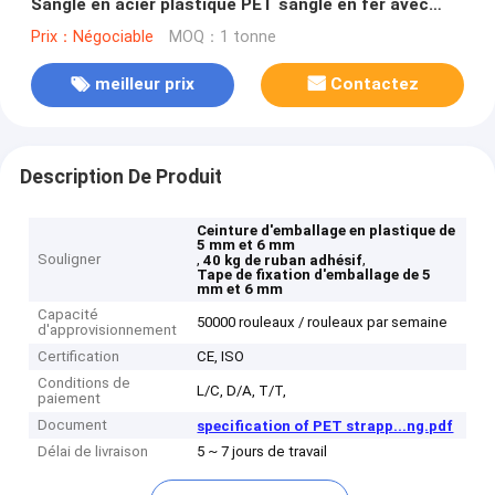
Sangle en acier plastique PET sangle en fer avec
Applicable à la machine de cerclage pneumatique
Prix：Négociable
MOQ：1 tonne
meilleur prix
Contactez
Description De Produit
Ceinture d'emballage en plastique de
5 mm et 6 mm
Souligner
,
,
40 kg de ruban adhésif
Tape de fixation d'emballage de 5
mm et 6 mm
Capacité
50000 rouleaux / rouleaux par semaine
d'approvisionnement
Certification
CE, ISO
Conditions de
L/C, D/A, T/T,
paiement
Document
specification of PET strapp...ng.pdf
Délai de livraison
5 ~ 7 jours de travail