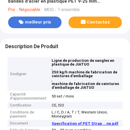
bandes d'acier en plastique PET 9-25 mm
équipement d'extrusion PET pour la production de
Prix：Négociable
MOQ：1 ensemble
flocons de bouteille à 100%
meilleur prix
Contactez
Description De Produit
Ligne de production de sangles en
plastique de JIATUO
,
250 kg/h machine de fabrication de
Souligner
ceintures d'emballage
,
machine de fabrication de ceintures
d'emballage de JIATUO
Capacité
50 set / mois
d'approvisionnement
Certification
CE, ISO
Conditions de
L / C, D / A, T / T, Western Union,
paiement
Moneygram
Document
Specification of PET Strap ...ne.pdf