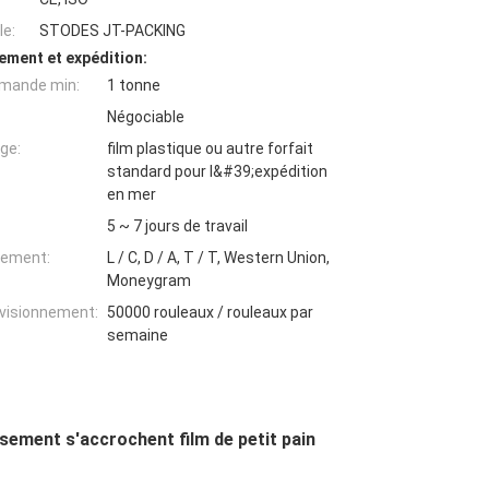
e:
STODES JT-PACKING
ement et expédition:
mande min:
1 tonne
Négociable
ge:
film plastique ou autre forfait
standard pour l&#39;expédition
en mer
5 ~ 7 jours de travail
iement:
L / C, D / A, T / T, Western Union,
Moneygram
ovisionnement:
50000 rouleaux / rouleaux par
semaine
sement s'accrochent film de petit pain