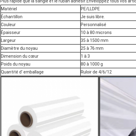
Plus rapide que la sangle et le ruban adhésif.Enveloppez tous vos art
Matériel
PE/LLDPE
Échantillon
Je suis libre.
Couleur
Personnalisé
Épaisseur
10 à 80 microns
Largeur
35 à 1500 mm
Diamètre du noyau
25 à 76 mm
Dimension du cœur
1 à 3
Poids du noyau
80 à 1000 g
Quantité d' emballage
Ruloir de 4/6/12