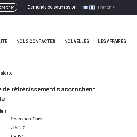
Demande de soumission
|
French
chercher
ITÉ
NOUS CONTACTER
NOUVELLES
LES AFFAIRES
Palette
e de rétrécissement s'accrochent
te
uit:
Shenzhen, Chine
JIATUO
CE, ISO