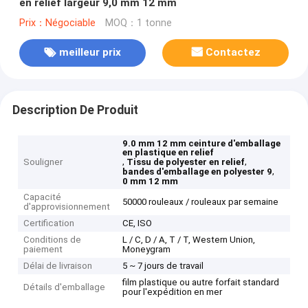
en relief largeur 9,0 mm 12 mm
Prix：Négociable
MOQ：1 tonne
meilleur prix
Contactez
Description De Produit
9.0 mm 12 mm ceinture d'emballage
en plastique en relief
,
,
Souligner
Tissu de polyester en relief
,
bandes d'emballage en polyester 9
0 mm 12 mm
Capacité
50000 rouleaux / rouleaux par semaine
d'approvisionnement
Certification
CE, ISO
Conditions de
L / C, D / A, T / T, Western Union,
paiement
Moneygram
Délai de livraison
5 ~ 7 jours de travail
film plastique ou autre forfait standard
Détails d'emballage
pour l'expédition en mer