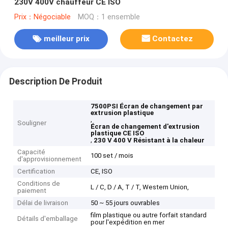
230V 400V chauffeur CE ISO
Prix：Négociable
MOQ：1 ensemble
meilleur prix
Contactez
Description De Produit
7500PSI Écran de changement par
extrusion plastique
,
Souligner
Écran de changement d'extrusion
plastique CE ISO
,
230 V 400 V Résistant à la chaleur
Capacité
100 set / mois
d'approvisionnement
Certification
CE, ISO
Conditions de
L / C, D / A, T / T, Western Union,
paiement
Délai de livraison
50 ~ 55 jours ouvrables
film plastique ou autre forfait standard
Détails d'emballage
pour l'expédition en mer