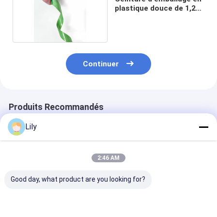
plastique douce de 1,2
mm
Continuer
Produits Recommandés
Lily
2:46 AM
Good day, what product are you looking for?
Ceinture en plastique
Cerclage PET à
Personnalisati
et acier PET
grande vitesse Bande
sangles en PE
automatique,
d'emballage PET vert
Emballage de f