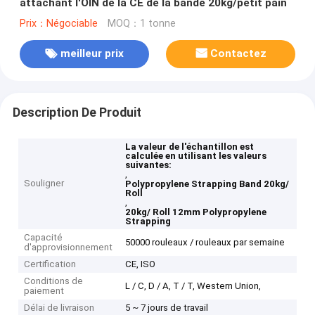
attachant l'OIN de la CE de la bande 20kg/petit pain
Prix：Négociable
MOQ：1 tonne
meilleur prix
Contactez
Description De Produit
La valeur de l'échantillon est
calculée en utilisant les valeurs
suivantes:
,
Souligner
Polypropylene Strapping Band 20kg/
Roll
,
20kg/ Roll 12mm Polypropylene
Strapping
Capacité
50000 rouleaux / rouleaux par semaine
d'approvisionnement
Certification
CE, ISO
Conditions de
L / C, D / A, T / T, Western Union,
paiement
Délai de livraison
5 ~ 7 jours de travail