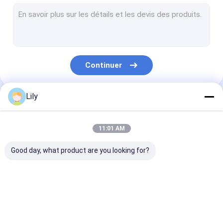
Ligne d'extrusion de sangle d'animaux
Cerclage de l'éolienne de bande
Machine à emballer automatique
Continuer
Courroie d'emballage d'ANIMAL FAMILIER
Ceinture d'emballage PP
Lily
Nos Catégories
ceinture d'emballage faisant la machine
11:01 AM
Machine à imprimer des bandes d'emballage
Good day, what product are you looking for?
Machine de gaufrage de film plastique
Machine d'essai de la traction
Machine de
Machine de
Ligne
Changeur d'écran d'extrusion de plastique
fabrication de
fabrication de
d&#39;extrusi
sangles PP
sangles en PET
bandes de san