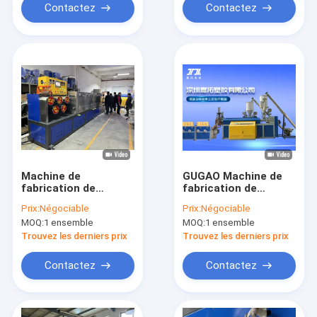
Contactez
Contactez
Machine de
GUGAO Machine de
fabrication de
fabrication de
sangles PP
sangles en PP pour
Prix:
Négociable
Prix:
Négociable
personnalisable et
les matériaux
MOQ:
1 ensemble
MOQ:
1 ensemble
durable avec un seul
d'emballage
matériau à double vis
Trouvez les derniers prix
Trouvez les derniers prix
Contactez
Contactez