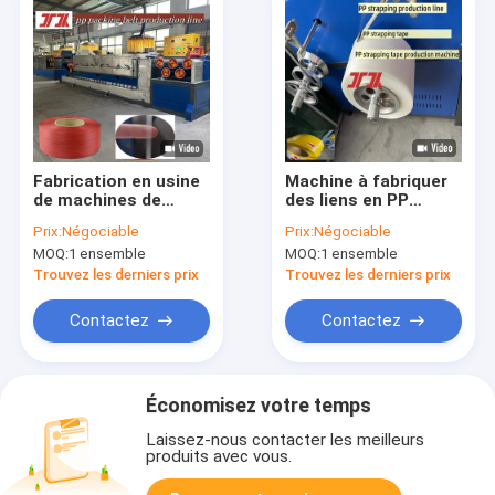
Fabrication en usine
Machine à fabriquer
de machines de
des liens en PP
fabrication de
Machine de
Prix:
Négociable
Prix:
Négociable
sangles en pp
fabrication de liens
MOQ:
1 ensemble
MOQ:
1 ensemble
machines en
en PP Sortie six liens
plastique pour le
pour 400KG/H
Trouvez les derniers prix
Trouvez les derniers prix
contrôle PLC
Description du
produit de la machine
Contactez
Contactez
à fabriquer des liens
en PP :
Économisez votre temps
Laissez-nous contacter les meilleurs
produits avec vous.