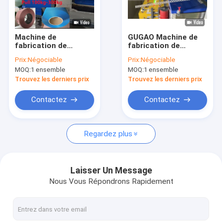
À propos de nous
Visite de l'usine
Machine de
GUGAO Machine de
fabrication de
fabrication de
Contrôle de la qualité
sangles en PP de 110
sangles en PP pour
Prix:
Négociable
Prix:
Négociable
kW avec une vitesse
les matériaux
MOQ:
1 ensemble
MOQ:
1 ensemble
de fonctionnement
d'emballage
Nous contacter
de 260 à 300 m/min
Trouvez les derniers prix
Trouvez les derniers prix
Nouvelles
Contactez
Contactez
Les affaires
Regardez plus
Machine de fabrication de sangles PP
Laisser Un Message
Nous Vous Répondrons Rapidement
Machine de fabrication de sangles en PET
Ligne d'extrusion de bandes de sangle PP