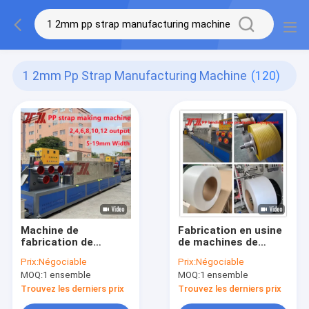
1 2mm Pp Strap Manufacturing Machine
(120)
Machine de
Fabrication en usine
fabrication de
de machines de
rouleaux de sangles
fabrication de
Prix:
Négociable
Prix:
Négociable
en PP recyclées 0,4-
sangles en papier à
MOQ:
1 ensemble
MOQ:
1 ensemble
1,2 mm
extruder en plastique
Trouvez les derniers prix
Trouvez les derniers prix