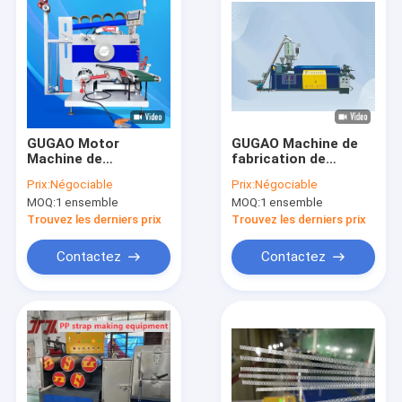
GUGAO Motor
GUGAO Machine de
Machine de
fabrication de
fabrication de
sangles en PP pour
Prix:
Négociable
Prix:
Négociable
sangles en PP pour
les matériaux
MOQ:
1 ensemble
MOQ:
1 ensemble
les matériaux
d'emballage
d'emballage en PP
Trouvez les derniers prix
Trouvez les derniers prix
sangle à
enroulement
Contactez
Contactez
entièrement
automatique (5-19
mm)
À la maison
Produits
Le spectacle VR