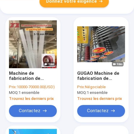
Donnez votre exigence
Machine de
GUGAO Machine de
fabrication de
fabrication de
cerclage 100%
sangles en PP pour
Prix:
10000-70000.00(USD)
Prix:
Négociable
polypropylène PP,
les matériaux
MOQ:
1 ensemble
MOQ:
1 ensemble
machine de
d'emballage
fabrication de
Trouvez les derniers prix
Trouvez les derniers prix
cerclage avec
contrôle PLC
Contactez
Contactez