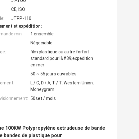
JIATUO
CE, ISO
e:
JTPP-110
ement et expédition:
mande min:
1 ensemble
Négociable
ge:
film plastique ou autre forfait
standard pour l&#39;expédition
en mer
50 ~ 55 jours ouvrables
iement:
L / C, D / A, T / T, Western Union,
Moneygram
ovisionnement:
50set / mois
ique 100KW Polypropylène extrudeuse de bande
e bandes de plastique pour