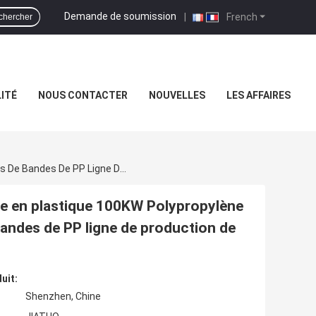
Demande de soumission
|
French
chercher
ITÉ
NOUS CONTACTER
NOUVELLES
LES AFFAIRES
Machine De Fabrication De Ceintures D'emballage En Plastique 100KW Polypropylène Extrudeuse De Bande De Bandes De Bandes De Bandes De PP Ligne De Production De Bandes De Plastique Pour
ge en plastique 100KW Polypropylène
andes de PP ligne de production de
uit:
Shenzhen, Chine