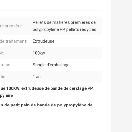
Pellets de matières premières de
re première:
polypropylène PP, pellets recyclés
de traitement:
Extrudeuse
ir:
100kw
cation:
Sangle d'emballage
tie:
1 an
ique 100KW
,
extrudeuse de bande de cerclage PP
,
opylène
ion de petit pain de bande de polypropylène de