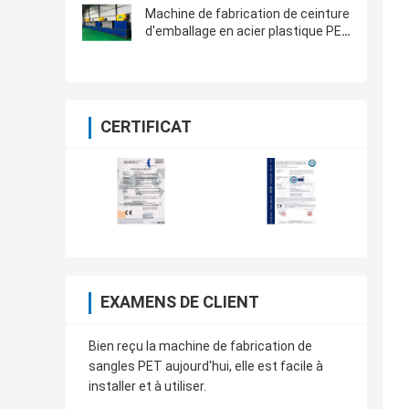
Contrôle PLC
Machine de fabrication de ceinture
d'emballage en acier plastique PET
à grande vitesse contrôlable
CERTIFICAT
EXAMENS DE CLIENT
Bien reçu la machine de fabrication de
sangles PET aujourd'hui, elle est facile à
installer et à utiliser.