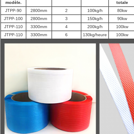
modèle.
totale
JTPP-90
2800mm
2
100kg/h
80kw
JTPP-100
2800mm
3
150kg/h
90kw
JTPP-110
3300mm
4
200kg/h
100kw
JTPP-110
3300mm
6
130kg/heure
100kw