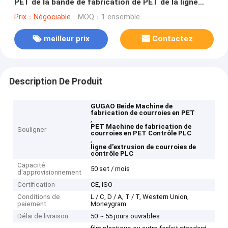
PET de la bande de fabrication de PET de la ligne
d'extrusion de bande de bande de paquetage
Prix：Négociable
MOQ：1 ensemble
meilleur prix
Contactez
Description De Produit
GUGAO Beide Machine de
fabrication de courroies en PET
,
PET Machine de fabrication de
Souligner
courroies en PET Contrôle PLC
,
ligne d'extrusion de courroies de
contrôle PLC
Capacité
50 set / mois
d'approvisionnement
Certification
CE, ISO
Conditions de
L / C, D / A, T / T, Western Union,
paiement
Moneygram
Délai de livraison
50 ~ 55 jours ouvrables