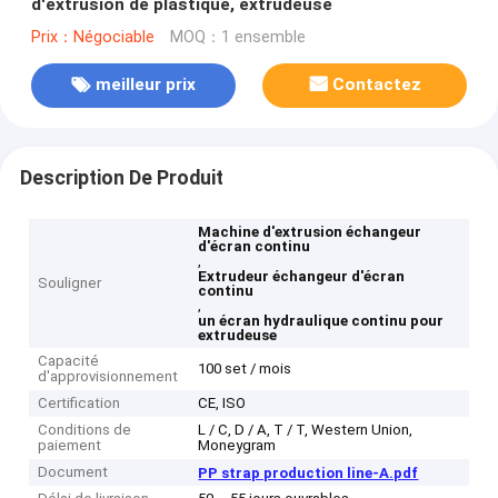
d'extrusion de plastique, extrudeuse
Prix：Négociable
MOQ：1 ensemble
meilleur prix
Contactez
Description De Produit
Machine d'extrusion échangeur
d'écran continu
,
Extrudeur échangeur d'écran
Souligner
continu
,
un écran hydraulique continu pour
extrudeuse
Capacité
100 set / mois
d'approvisionnement
Certification
CE, ISO
Conditions de
L / C, D / A, T / T, Western Union,
paiement
Moneygram
Document
PP strap production line-A.pdf