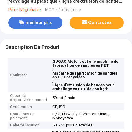
recyclage du plastique / ligne d'extrusion de bande
de paquetage PET
Prix：Négociable
MOQ：1 ensemble
meilleur prix
Contactez
Description De Produit
GUGAO Motors est une machine de
fabrication de sangles en PET.
,
Machine de fabrication de sangles
Souligner
en PET recyclées
,
Ligne d'extrusion de bandes pour
emballage en PET de 350 kg/h
Capacité
50 set / mois
d'approvisionnement
Certification
CE, ISO
Conditions de
L / C, D / A, T / T, Western Union,
paiement
Moneygram
Délai de livraison
50 ~ 55 jours ouvrables