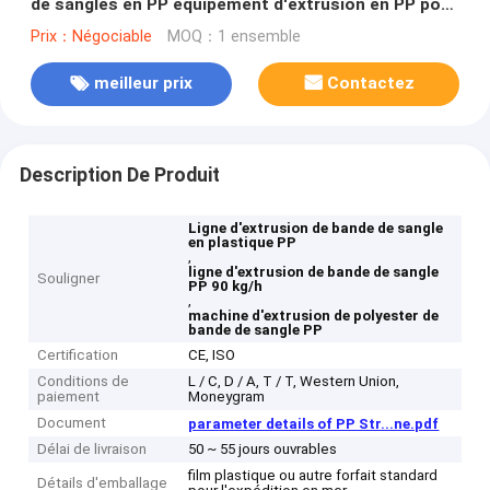
de sangles en PP équipement d'extrusion en PP pour
servo-emballage
Prix：Négociable
MOQ：1 ensemble
meilleur prix
Contactez
Description De Produit
Ligne d'extrusion de bande de sangle
en plastique PP
,
ligne d'extrusion de bande de sangle
Souligner
PP 90 kg/h
,
machine d'extrusion de polyester de
bande de sangle PP
Certification
CE, ISO
Conditions de
L / C, D / A, T / T, Western Union,
paiement
Moneygram
Document
parameter details of PP Str...ne.pdf
Délai de livraison
50 ~ 55 jours ouvrables
film plastique ou autre forfait standard
Détails d'emballage