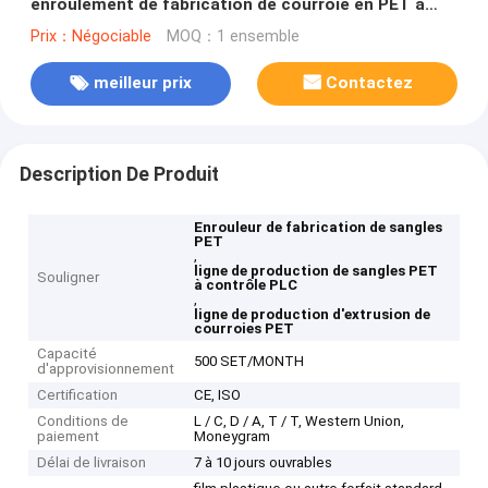
enroulement de fabrication de courroie en PET à
commande PLC
Prix：Négociable
MOQ：1 ensemble
meilleur prix
Contactez
Description De Produit
Enrouleur de fabrication de sangles
PET
,
ligne de production de sangles PET
Souligner
à contrôle PLC
,
ligne de production d'extrusion de
courroies PET
Capacité
500 SET/MONTH
d'approvisionnement
Certification
CE, ISO
Conditions de
L / C, D / A, T / T, Western Union,
paiement
Moneygram
Délai de livraison
7 à 10 jours ouvrables