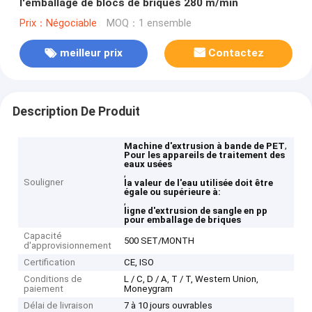
l'emballage de blocs de briques 280 m/min
Prix：Négociable
MOQ：1 ensemble
meilleur prix
Contactez
Description De Produit
,
Machine d'extrusion à bande de PET
Pour les appareils de traitement des
eaux usées
,
Souligner
la valeur de l'eau utilisée doit être
égale ou supérieure à:
,
ligne d'extrusion de sangle en pp
pour emballage de briques
Capacité
500 SET/MONTH
d'approvisionnement
Certification
CE, ISO
Conditions de
L / C, D / A, T / T, Western Union,
paiement
Moneygram
Délai de livraison
7 à 10 jours ouvrables