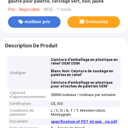
gaufré pour palette, cerclage vert, noir, jaune
Prix：Négociable
MOQ：1 tonne
meilleur prix
Contactez
Description De Produit
Ceinture d'emballage en plastique en
relief OEM ODM
,
Blanc Noir Ceinture de soudage en
Souligner
palettes en relief
,
Ceinture d'emballage en plastique
pour attaches de palettes OEM
Capacité
50000 rouleaux / rouleaux par semaine
d'approvisionnement
Certification
CE, ISO
Conditions de
L / C, D / A, T / T, Western Union,
paiement
Moneygram
Document
specification of PET strapp...ng.pdf