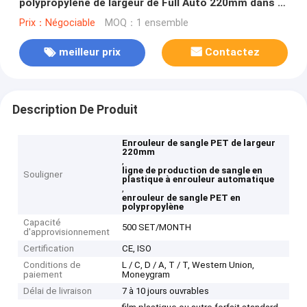
polypropylène de largeur de Full Auto 220mm dans la
chaîne de production de courroie en plastique
Prix：Négociable
MOQ：1 ensemble
meilleur prix
Contactez
Description De Produit
Enrouleur de sangle PET de largeur
220mm
,
ligne de production de sangle en
Souligner
plastique à enrouleur automatique
,
enrouleur de sangle PET en
polypropylène
Capacité
500 SET/MONTH
d'approvisionnement
Certification
CE, ISO
Conditions de
L / C, D / A, T / T, Western Union,
paiement
Moneygram
Délai de livraison
7 à 10 jours ouvrables