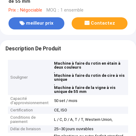
de 55 mm
Prix：Négociable
MOQ：1 ensemble
meilleur prix
Contactez
Description De Produit
Machine à faire du rotin en étain à
deux couleurs
,
Machine à faire du rotin de cire à vis
Souligner
unique
,
Machine à faire de la vigne à vis
unique de 55 mm
Capacité
50 set / mois
d'approvisionnement
Certification
CE, ISO
Conditions de
L / C, D / A, T / T, Western Union,
paiement
Délai de livraison
25~30 jours ouvrables