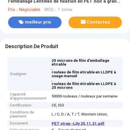
l'emballage Lentilles de fixation en PET noir à grande
vitesse destinées à être utilisées dans les machines
Prix：Négociable
MOQ：1 tonne
de fixation pneumatiques
meilleur prix
Contactez
Description De Produit
25 microns de film d'emballage
étirable
,
rouleau de film étirable en LLDPE à
Souligner
usage manuel
,
rouleau de film étirable en LLDPE à
25 microns
Capacité
50000 rouleaux / rouleaux par semaine
d'approvisionnement
Certification
CE, ISO
Conditions de
L / C, D / A, T / T, Western Union,
paiement
Document
PET strap -Lily 25.11.21.pdf