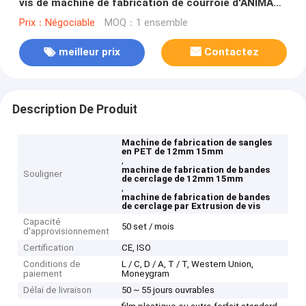
vis de machine de fabrication de courroie d'ANIMAL
FAMILIER de 12mm 15mm
Prix：Négociable
MOQ：1 ensemble
meilleur prix
Contactez
Description De Produit
Machine de fabrication de sangles
en PET de 12mm 15mm
,
machine de fabrication de bandes
Souligner
de cerclage de 12mm 15mm
,
machine de fabrication de bandes
de cerclage par Extrusion de vis
Capacité
50 set / mois
d'approvisionnement
Certification
CE, ISO
Conditions de
L / C, D / A, T / T, Western Union,
paiement
Moneygram
Délai de livraison
50 ~ 55 jours ouvrables