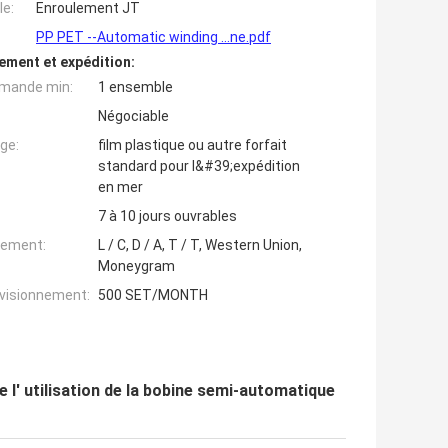
e:
Enroulement JT
PP PET --Automatic winding ...ne.pdf
ement et expédition:
mande min:
1 ensemble
Négociable
ge:
film plastique ou autre forfait
standard pour l&#39;expédition
en mer
7 à 10 jours ouvrables
iement:
L / C, D / A, T / T, Western Union,
Moneygram
ovisionnement:
500 SET/MONTH
 l' utilisation de la bobine semi-automatique