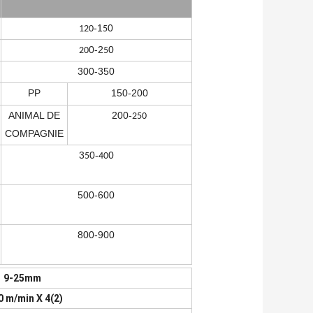
-1
0
120
5
0-2
0
20
5
300-350
PP
150-200
ANIMAL DE
200-
250
COMPAGNIE
3
0-
0
5
40
500-600
800-900
9-25mm
0 m/min X 4(2)