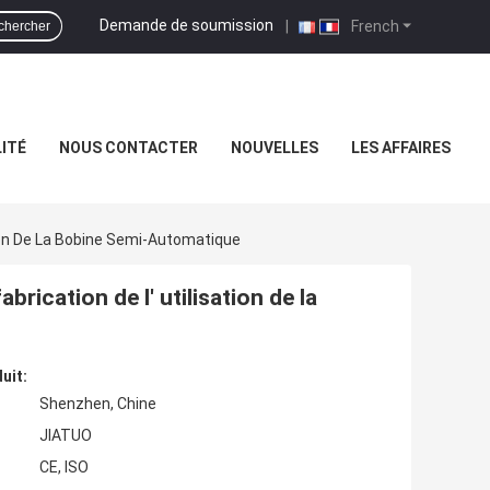
Demande de soumission
|
French
chercher
ITÉ
NOUS CONTACTER
NOUVELLES
LES AFFAIRES
ion De La Bobine Semi-Automatique
rication de l' utilisation de la
uit:
Shenzhen, Chine
JIATUO
CE, ISO