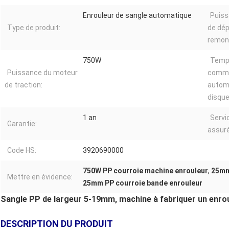
Enrouleur de sangle automatique
Puiss
Type de produit:
de dé
remon
750W
Temps
Puissance du moteur
commu
de traction:
autom
disque
1 an
Servi
Garantie:
assuré
Code HS:
3920690000
750W PP courroie machine enrouleur
,
25mm
Mettre en évidence:
25mm PP courroie bande enrouleur
Sangle PP de largeur 5-19mm, machine à fabriquer un enr
DESCRIPTION DU PRODUIT