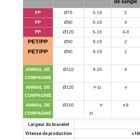
de sangle
PP
Ø7
5
5-19
2
PP
Ø
90
5-19
4
PP
Ø
120
5-19
4-8
PET/PP
Ø90
9-19
2
PET/PP
Ø90
9-19
2
ANIMAL DE
Ø
110
9-25
4
COMPAGNIE
ANIMAL DE
Ø
120
9-32
4
COMPAGNIE
ANIMAL DE
Ø
150
9-32
9-
4-8
COMPAGNIE
P.
T
32
999
Largeur du bracelet
Vitesse de production
≤16