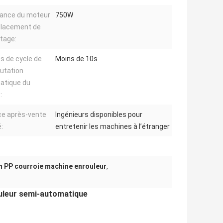
ance du moteur
750W
placement de
tage:
 de cycle de
Moins de 10s
tation
atique du
:
ce après-vente
Ingénieurs disponibles pour
:
entretenir les machines à l’étranger
 PP courroie machine enrouleur
,
ouleur semi-automatique