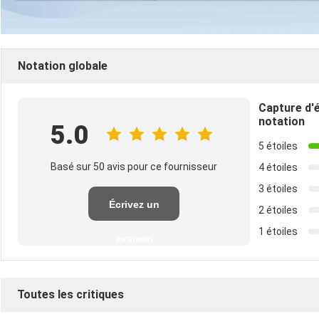
Notation globale
Capture d'
notation
5.0
5 étoiles
Basé sur 50 avis pour ce fournisseur
4 étoiles
3 étoiles
Écrivez un
2 étoiles
1 étoiles
examen
Toutes les critiques