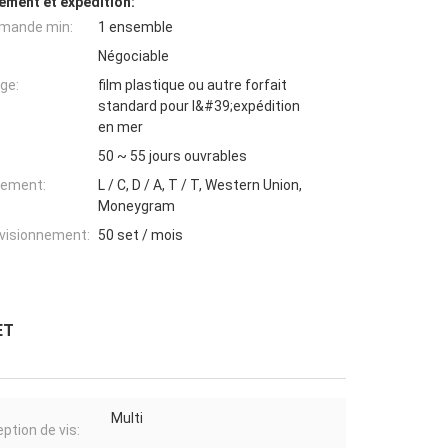
ement et expédition:
mande min:
1 ensemble
Négociable
ge:
film plastique ou autre forfait
standard pour l&#39;expédition
en mer
50 ~ 55 jours ouvrables
iement:
L / C, D / A, T / T, Western Union,
Moneygram
ovisionnement:
50 set / mois
ET
Multi
ption de vis: