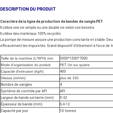
DESCRIPTION DU PRODUIT
Caractère de la ligne de production de bandes de sangle PET
Il utilise une vis simple ou une double vis selon vos besoins
Il utilise des matériaux 100% recyclés
La pompe de mesure assure une production constante et stable. Deux 
efficacement les impuretés. Grand dispositif d'étirement à force de tr
Taille de la machine (L*W*H) mm
5000*1500*7000
Mode d'organisation du produit
PET Un sur quatre
Capacité d'extrusion (kg/h)
400
Vitesse (m/min)
plus de 150
Nombre de sangles
4
Système de contrôle par API
API
Largeur de bande sortante (mm)
9-32
Épaisseur de bande (mm)
0,4-12
Capacité par jour
10 tonnes