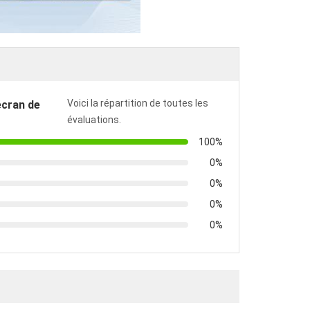
Voici la répartition de toutes les
écran de
évaluations.
100%
0%
0%
0%
0%