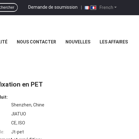
Demande de soumission
|
French
chercher
ITÉ
NOUS CONTACTER
NOUVELLES
LES AFFAIRES
ixation en PET
uit:
Shenzhen, Chine
JIATUO
CE, ISO
e:
Jt-pet