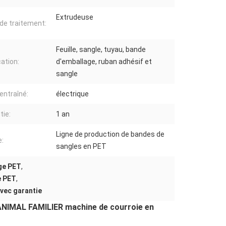
Extrudeuse
de traitement:
Feuille, sangle, tuyau, bande
cation:
d'emballage, ruban adhésif et
sangle
entraîné:
électrique
tie:
1 an
Ligne de production de bandes de
:
sangles en PET
ge PET
,
e PET
,
vec garantie
'ANIMAL FAMILIER machine de courroie en