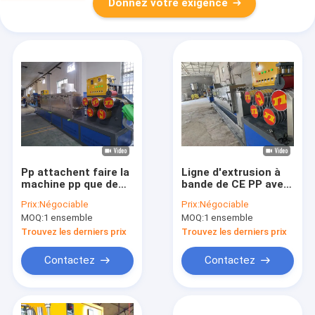
Donnez votre exigence
Pp attachent faire la
Ligne d'extrusion à
machine pp que de
bande de CE PP avec
haute résistance
une capacité de 5,7
Prix:
Négociable
Prix:
Négociable
attachent la ligne vis
tonnes par jour pour
MOQ:
1 ensemble
MOQ:
1 ensemble
simple d'extrusion de
la production à
bande machine à
grande échelle
Trouvez les derniers prix
Trouvez les derniers prix
emballer
complètement
Contactez
Contactez
automatique