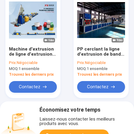
Machine d'extrusion
PP cerclant la ligne
de ligne d'extrusion
d'extrusion de bande
de bande de sangle
contrôle de PLC
Prix:
Négociable
Prix:
Négociable
en plastique
courroie du polyester
MOQ:
1 ensemble
MOQ:
1 ensemble
polypropylène PP
pp faisant la machine
Trouvez les derniers prix
Trouvez les derniers prix
Contactez
Contactez
Économisez votre temps
Laissez-nous contacter les meilleurs
produits avec vous.