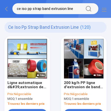
Ce Iso Pp Strap Band Extrusion Line
(120)
Ligne automatique
200 kg/h PP ligne
d&#39;extrusion de
d'extrusion de bande
bande de courroie de
de bande 3.6*1.2*4M
Prix:
Négociable
Prix:
Négociable
pp courroie de
PP machine de
MOQ:
1 ensemble
MOQ:
1 ensemble
polyester pp de
ceinture d'emballage
contrôle de PLC
Trouvez les derniers prix
Trouvez les derniers prix
faisant la machine