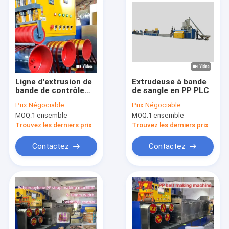
Ligne d'extrusion de
Extrudeuse à bande
bande de contrôle
de sangle en PP PLC
PLC PP 240V
Prix:
Négociable
Prix:
Négociable
Production
MOQ:
1 ensemble
MOQ:
1 ensemble
automatique de
courroie
Trouvez les derniers prix
Trouvez les derniers prix
Contactez
Contactez
À la maison
Produits
Le spectacle VR