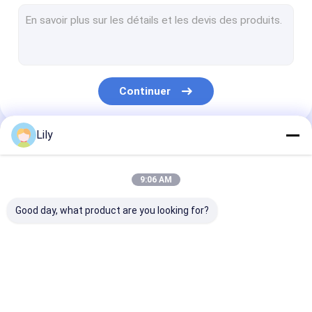
Ligne d'extrusion de sangle d'animaux
Cerclage de l'éolienne de bande
Machine à emballer automatique
Continuer
Courroie d'emballage d'ANIMAL FAMILIER
Ceinture d'emballage PP
Lily
Nos Catégories
ceinture d'emballage faisant la machine
9:06 AM
Machine à imprimer des bandes d'emballage
Good day, what product are you looking for?
Machine de gaufrage de film plastique
Machine d'essai de la traction
Machine de
Machine de
Ligne
Changeur d'écran d'extrusion de plastique
fabrication de
fabrication de
d&#39;extrusi
sangles PP
sangles en PET
bandes de san