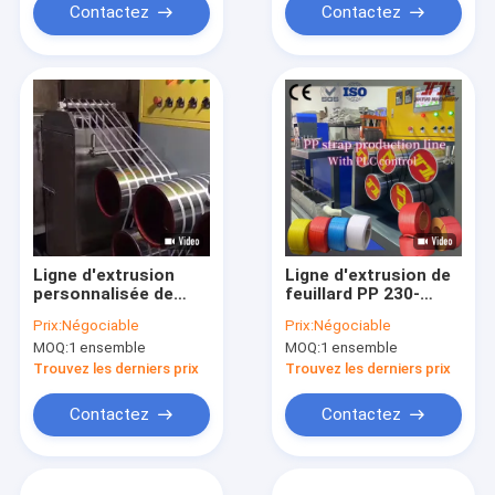
Contactez
Contactez
Ligne d'extrusion
Ligne d'extrusion de
personnalisée de
feuillard PP 230-
bande de sangle en
260Kg/H, machine à
Prix:
Négociable
Prix:
Négociable
PP avec conception
feuillard PP avec
MOQ:
1 ensemble
MOQ:
1 ensemble
de vis différente
enrouleur
automatique et
Trouvez les derniers prix
Trouvez les derniers prix
servomoteur
Contactez
Contactez