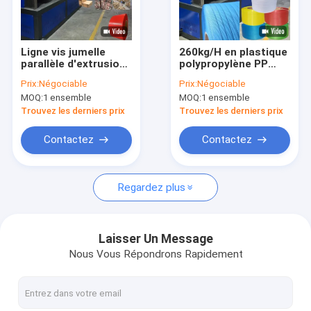
À propos de nous
Visite de l'usine
Ligne vis jumelle
260kg/H en plastique
parallèle d'extrusion
polypropylène PP
Contrôle de la qualité
de bande de courroie
bande de sangle ligne
Prix:
Négociable
Prix:
Négociable
du polypropylène pp
d'extrusion de faire
MOQ:
1 ensemble
MOQ:
1 ensemble
en plastique pour
la bande d'emballage
Nous contacter
l'emballage
d'automobile bon
Trouvez les derniers prix
Trouvez les derniers prix
automatique
souple
Nouvelles
Contactez
Contactez
Les affaires
Regardez plus
Machine de fabrication de sangles PP
Laisser Un Message
Nous Vous Répondrons Rapidement
Machine de fabrication de sangles en PET
Ligne d'extrusion de bandes de sangle PP