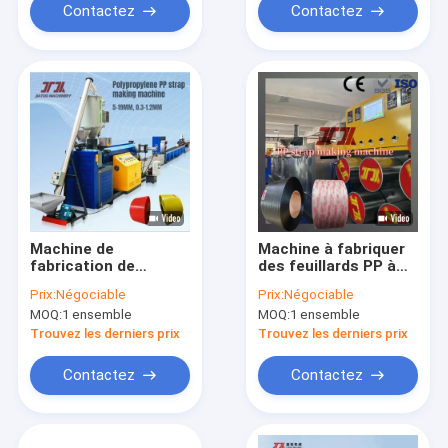
6000KG/24H
production
Contactez
Contactez
Machine de
Machine à fabriquer
fabrication de
des feuillards PP à
feuillard PP multi-
vis unique et 2
Prix:
Négociable
Prix:
Négociable
lignes 5-19MM pour
courroies, 300-380
MOQ:
1 ensemble
MOQ:
1 ensemble
matériaux 100%
kg/h, ligne
recyclés
d'extrusion de
Trouvez les derniers prix
Trouvez les derniers prix
feuillard PP
Contactez
Contactez