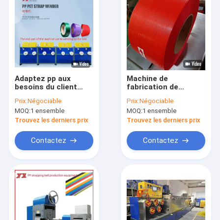
Adaptez pp aux
Machine de
besoins du client
fabrication de
emballant la courroie
ceintures de
Prix:
Négociable
Prix:
Négociable
faisant à machine
rechange contrôlée
MOQ:
1 ensemble
MOQ:
1 ensemble
complètement
par PLC avec une
automatique de
puissance de 37 kW
Trouvez les derniers prix
Trouvez les derniers prix
grande précision
Contactez
Contactez
À la maison
Produits
Le spectacle VR