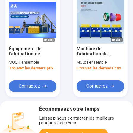
Équipement de
Machine de
fabrication de
fabrication de
ceintures
courroie d'emballage
MOQ:
1 ensemble
MOQ:
1 ensemble
d'emballage en acier
haute performance
Trouvez les derniers prix
Trouvez les derniers prix
en PET en plastique
pour une production
6000KG/24H
en douceur et rapide
Contrôle
automatique PLC
Contactez
Contactez
Économisez votre temps
Laissez-nous contacter les meilleurs
produits avec vous.