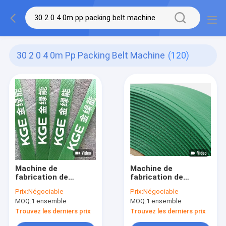
30 2 0 4 0m Pp Packing Belt Machine
(120)
Machine de
Machine de
fabrication de
fabrication de
ceinture de transport
courroie de
Prix:
Négociable
Prix:
Négociable
en PET à grande
conditionnement
MOQ:
1 ensemble
MOQ:
1 ensemble
vitesse avec
haute performance
conception
contrôlée par PLC
Trouvez les derniers prix
Trouvez les derniers prix
personnalisée
Maximiser la