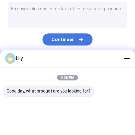
Ligne d'extrusion de sangle d'animaux
Cerclage de l'éolienne de bande
Machine à emballer automatique
Continuer
Courroie d'emballage d'ANIMAL FAMILIER
Ceinture d'emballage PP
Lily
Nos Catégories
ceinture d'emballage faisant la machine
9:08 PM
Machine à imprimer des bandes d'emballage
Good day, what product are you looking for?
Machine de gaufrage de film plastique
Machine d'essai de la traction
Machine de
Machine de
Ligne
Changeur d'écran d'extrusion de plastique
fabrication de
fabrication de
d&#39;extrusi
sangles PP
sangles en PET
bandes de san