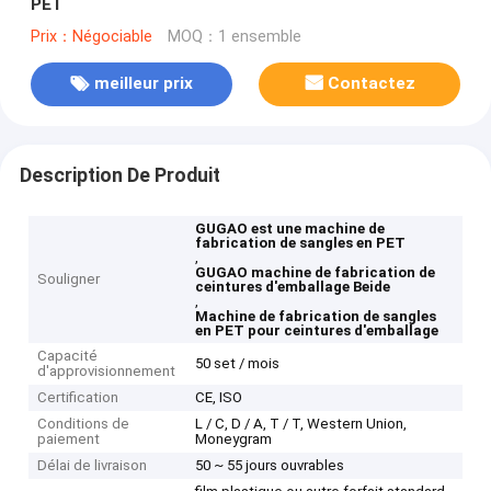
PET
Prix：Négociable
MOQ：1 ensemble
meilleur prix
Contactez
Description De Produit
GUGAO est une machine de
fabrication de sangles en PET
,
GUGAO machine de fabrication de
Souligner
ceintures d'emballage Beide
,
Machine de fabrication de sangles
en PET pour ceintures d'emballage
Capacité
50 set / mois
d'approvisionnement
Certification
CE, ISO
Conditions de
L / C, D / A, T / T, Western Union,
paiement
Moneygram
Délai de livraison
50 ~ 55 jours ouvrables