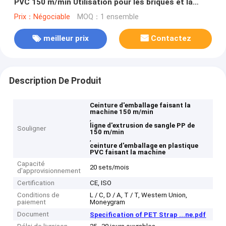
PVC 150 m/min Utilisation pour les briques et la
protection des charges lourdes
Prix：Négociable
MOQ：1 ensemble
meilleur prix
Contactez
Description De Produit
Ceinture d'emballage faisant la
machine 150 m/min
,
ligne d'extrusion de sangle PP de
Souligner
150 m/min
,
ceinture d'emballage en plastique
PVC faisant la machine
Capacité
20 sets/mois
d'approvisionnement
Certification
CE, ISO
Conditions de
L / C, D / A, T / T, Western Union,
paiement
Moneygram
Document
Specification of PET Strap ...ne.pdf