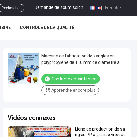
Demande de soumission
|
French
Rechercher
USINE
CONTRÔLE DE LA QUALITÉ
Machine de fabrication de sangles en
polypropylène de 110 mm de diamètre à
vis avec type de noyau en papier
Contactez maintenant
Apprendre encore plus
Vidéos connexes
Ligne de production de sa
ngles PP à grande vitesse