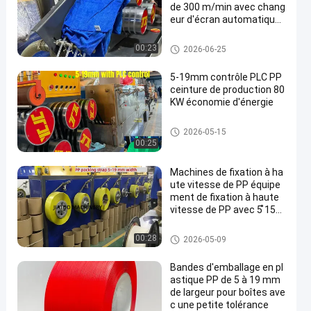
de 300 m/min avec chang
eur d'écran automatique
et grand filtre à double cyl
indre
Machine de fabrication de san
00:23
2026-06-25
gles PP
5-19mm contrôle PLC PP
ceinture de production 80
KW économie d'énergie
Machine de fabrication de san
2026-05-15
gles PP
00:25
Machines de fixation à ha
ute vitesse de PP équipe
ment de fixation à haute
vitesse de PP avec 5 ̊15
mm 100% de matières pr
emières de polypropylène
Machine de fabrication de san
00:28
2026-05-09
de PP
gles PP
Bandes d'emballage en pl
astique PP de 5 à 19 mm
de largeur pour boîtes ave
c une petite tolérance