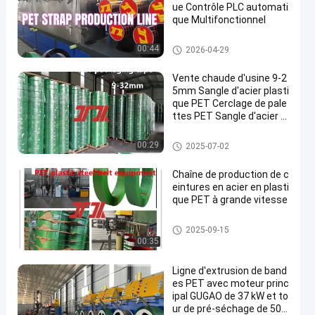
ue Contrôle PLC automati
que Multifonctionnel
Ligne d'extrusion de sangle
00:44
2026-04-29
d'animaux
Vente chaude d'usine 9-2
5mm Sangle d'acier plasti
que PET Cerclage de pale
ttes PET Sangle d'acier P
ET pour machine de cercl
age pneumatique Collage
Courroie d'emballage d'ANIMA
00:29
2025-07-02
automatique
L FAMILIER
Chaîne de production de c
eintures en acier en plasti
que PET à grande vitesse
Machine de fabrication de san
2025-09-15
gles en PET
00:35
Ligne d'extrusion de band
es PET avec moteur princ
ipal GUGAO de 37 kW et to
ur de pré-séchage de 500