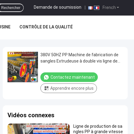
Demande de soumission
|
French
Rechercher
USINE
CONTRÔLE DE LA QUALITÉ
380V 50HZ PP Machine de fabrication de
sangles Extrudeuse à double vis ligne de
production de sangles PP 100-600kg/H
Capacité d'extrusion
Contactez maintenant
Apprendre encore plus
Vidéos connexes
Ligne de production de sa
ngles PP à grande vitesse