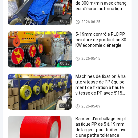
de 300 m/min avec chang
eur d'écran automatique
et grand filtre à double cyl
indre
Machine de fabrication de san
00:23
2026-06-25
gles PP
5-19mm contrôle PLC PP
ceinture de production 80
KW économie d'énergie
Machine de fabrication de san
2026-05-15
gles PP
00:25
Machines de fixation à ha
ute vitesse de PP équipe
ment de fixation à haute
vitesse de PP avec 5 ̊15
mm 100% de matières pr
emières de polypropylène
Machine de fabrication de san
00:28
2026-05-09
de PP
gles PP
Bandes d'emballage en pl
astique PP de 5 à 19 mm
de largeur pour boîtes ave
c une petite tolérance