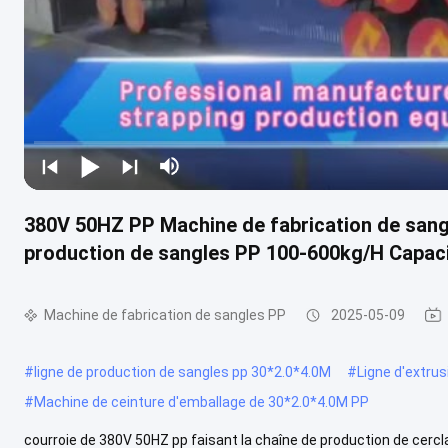
380V 50HZ PP Machine de fabrication de sangl
production de sangles PP 100-600kg/H Capaci
Machine de fabrication de sangles PP
2025-05-09
#
ligne de production de sangles pp 30*2.0*4.0M
#
Ligne d'extru
#
Machine de ceinture d'emballage de 30*2.0*4.0M PP
courroie de 380V 50HZ pp faisant la chaîne de production de cerc