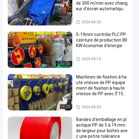
de 300 m/min avec chang
eur d'écran automatique
et grand filtre à double cyl
indre
Machine de fabrication de san
00:23
2026-06-25
gles PP
5-19mm contrôle PLC PP
ceinture de production 80
KW économie d'énergie
Machine de fabrication de san
2026-05-15
gles PP
00:25
Machines de fixation à ha
ute vitesse de PP équipe
ment de fixation à haute
vitesse de PP avec 5 ̊15
mm 100% de matières pr
emières de polypropylène
Machine de fabrication de san
00:28
2026-05-09
de PP
gles PP
Bandes d'emballage en pl
astique PP de 5 à 19 mm
de largeur pour boîtes ave
c une petite tolérance