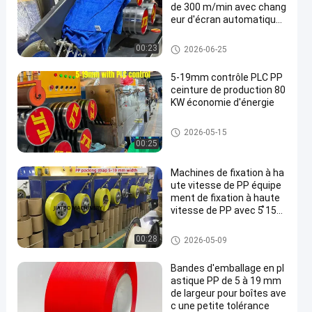
de 300 m/min avec chang
eur d'écran automatique
et grand filtre à double cyl
indre
Machine de fabrication de san
00:23
2026-06-25
gles PP
5-19mm contrôle PLC PP
ceinture de production 80
KW économie d'énergie
Machine de fabrication de san
2026-05-15
gles PP
00:25
Machines de fixation à ha
ute vitesse de PP équipe
ment de fixation à haute
vitesse de PP avec 5 ̊15
mm 100% de matières pr
emières de polypropylène
Machine de fabrication de san
00:28
2026-05-09
de PP
gles PP
Bandes d'emballage en pl
astique PP de 5 à 19 mm
de largeur pour boîtes ave
c une petite tolérance