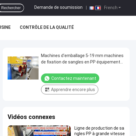
Demande de soumission
|
French
Rechercher
USINE
CONTRÔLE DE LA QUALITÉ
Machines d'emballage 5-19 mm machines
de fixation de sangles en PP équipement
d'extrusion de sangles en PP pour la
certification CE
Contactez maintenant
Apprendre encore plus
Vidéos connexes
Ligne de production de sa
ngles PP à grande vitesse