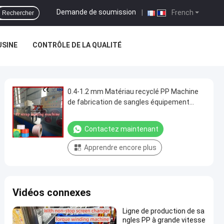
Demande de soumission
|
French
Rechercher
USINE
CONTRÔLE DE LA QUALITÉ
0.4-1.2 mm Matériau recyclé PP Machine
de fabrication de sangles équipement
d'extrusion à double vis
Contactez maintenant
Apprendre encore plus
Vidéos connexes
Ligne de production de sa
ngles PP à grande vitesse