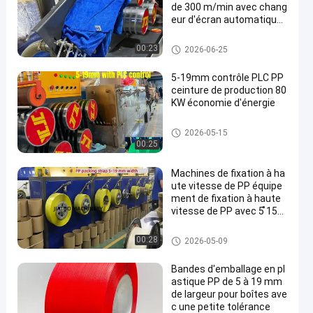
de 300 m/min avec chang
eur d'écran automatique
et grand filtre à double cyl
indre
Machine de fabrication de san
00:23
2026-06-25
gles PP
5-19mm contrôle PLC PP
ceinture de production 80
KW économie d'énergie
Machine de fabrication de san
2026-05-15
gles PP
00:25
Machines de fixation à ha
ute vitesse de PP équipe
ment de fixation à haute
vitesse de PP avec 5 ̊15
mm 100% de matières pr
emières de polypropylène
Machine de fabrication de san
00:28
2026-05-09
de PP
gles PP
Bandes d'emballage en pl
astique PP de 5 à 19 mm
de largeur pour boîtes ave
c une petite tolérance