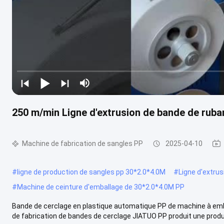
250 m/min Ligne d'extrusion de bande de ruba
Machine de fabrication de sangles PP
2025-04-10
#
ligne de production de sangles pp 30*2.0*4.0M
#
Ligne d'extru
#
Machine de ceinture d'emballage de 30*2.0*4.0M PP
Bande de cerclage en plastique automatique PP de machine à emba
de fabrication de bandes de cerclage JIATUO PP produit une produc