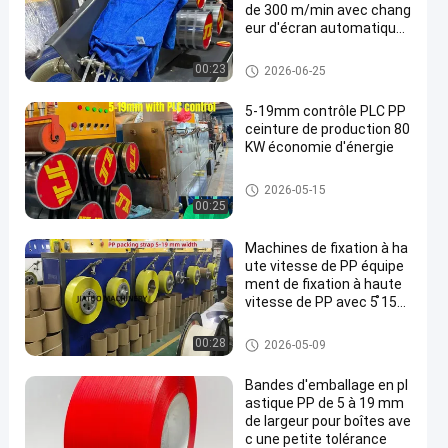
de 300 m/min avec chang
eur d'écran automatique
et grand filtre à double cyl
indre
Machine de fabrication de san
00:23
2026-06-25
gles PP
5-19mm contrôle PLC PP
ceinture de production 80
KW économie d'énergie
Machine de fabrication de san
2026-05-15
gles PP
00:25
Machines de fixation à ha
ute vitesse de PP équipe
ment de fixation à haute
vitesse de PP avec 5 ̊15
mm 100% de matières pr
emières de polypropylène
Machine de fabrication de san
00:28
2026-05-09
de PP
gles PP
Bandes d'emballage en pl
astique PP de 5 à 19 mm
de largeur pour boîtes ave
c une petite tolérance