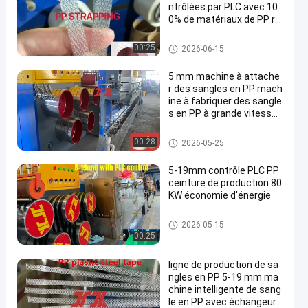
ntrôlées par PLC avec 10
0% de matériaux de PP re
cyclés
Ligne d'extrusion de bandes d
00:25
2026-06-15
e sangle PP
5 mm machine à attache
r des sangles en PP mach
ine à fabriquer des sangle
s en PP à grande vitesse
pour 100% de matériau e
n polypropylène en PP
Ligne d'extrusion de bandes d
00:28
2026-05-25
e sangle PP
5-19mm contrôle PLC PP
ceinture de production 80
KW économie d'énergie
Machine de fabrication de san
2026-05-15
gles PP
00:25
ligne de production de sa
ngles en PP 5-19 mm ma
chine intelligente de sang
le en PP avec échangeur