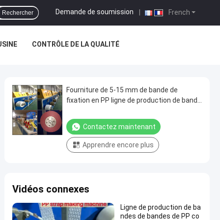
Demande de soumission
|
French
Rechercher
USINE
CONTRÔLE DE LA QUALITÉ
Fourniture de 5-15 mm de bande de
fixation en PP ligne de production de bande
de fixation en PP équipement PP
extrudeuse pour le changement
Contactez maintenant
automatique d'écran
Apprendre encore plus
Vidéos connexes
Ligne de production de ba
ndes de bandes de PP co