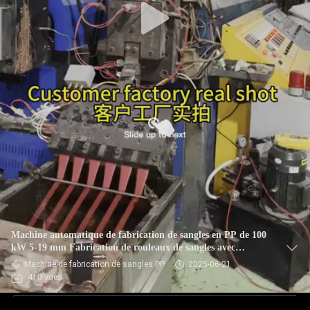
Machine automatique de fabrication de sangles en PP de 100
kW 5-19 mm Fabrication de rouleaux de sangles avec
contrôle PLC
Machine de fabrication de sangles PP
2025-06-21
410 vues